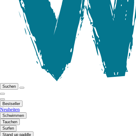
Suchen
Bestseller
Neuheiten
Schwimmen
Tauchen
Surfen
Stand up paddle