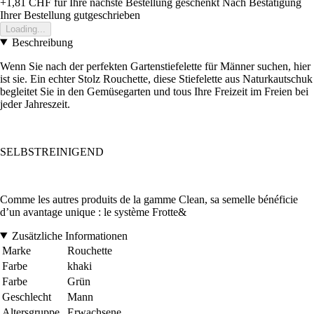
+1,81 CHF
für Ihre nächste Bestellung geschenkt
Nach Bestätigung
Ihrer Bestellung gutgeschrieben
Loading...
Beschreibung
Wenn Sie nach der perfekten Gartenstiefelette für Männer suchen, hier
ist sie. Ein echter Stolz Rouchette, diese Stiefelette aus Naturkautschuk
begleitet Sie in den Gemüsegarten und tous Ihre Freizeit im Freien bei
jeder Jahreszeit.
SELBSTREINIGEND
Comme les autres produits de la gamme Clean, sa semelle bénéficie
d’un avantage unique : le système Frotte&
Zusätzliche Informationen
Marke
Rouchette
Farbe
khaki
Farbe
Grün
Geschlecht
Mann
Altersgruppe
Erwachsene