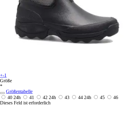
+-1
Größe
*
Größentabelle
40
24h
41
42
24h
43
44
24h
45
46
Dieses Feld ist erforderlich