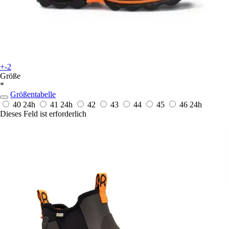
+-2
Größe
*
Größentabelle
40
24h
41
24h
42
43
44
45
46
24h
Dieses Feld ist erforderlich