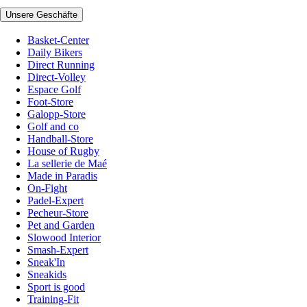
Unsere Geschäfte
Basket-Center
Daily Bikers
Direct Running
Direct-Volley
Espace Golf
Foot-Store
Galopp-Store
Golf and co
Handball-Store
House of Rugby
La sellerie de Maé
Made in Paradis
On-Fight
Padel-Expert
Pecheur-Store
Pet and Garden
Slowood Interior
Smash-Expert
Sneak'In
Sneakids
Sport is good
Training-Fit