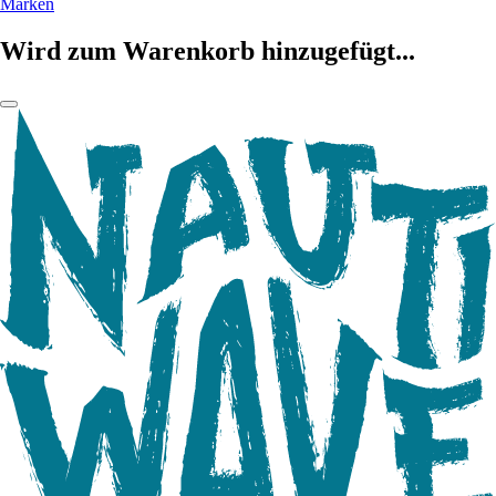
Marken
Wird zum Warenkorb hinzugefügt...