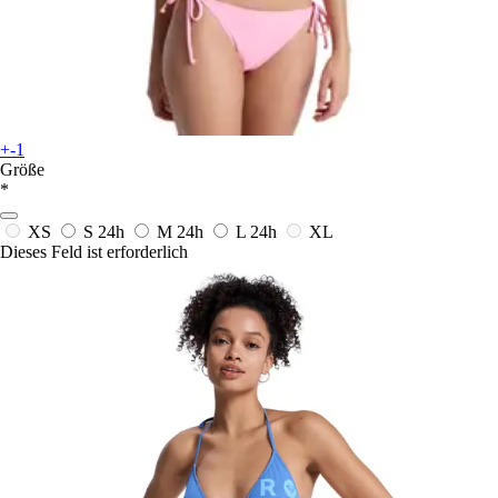
+-1
Größe
*
XS
S
24h
M
24h
L
24h
XL
Dieses Feld ist erforderlich