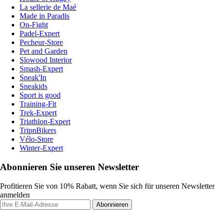
La sellerie de Maé
Made in Paradis
On-Fight
Padel-Expert
Pecheur-Store
Pet and Garden
Slowood Interior
Smash-Expert
Sneak'In
Sneakids
Sport is good
Training-Fit
Trek-Expert
Triathlon-Expert
TripnBikers
Vélo-Store
Winter-Expert
Abonnieren Sie unseren Newsletter
Profitieren Sie von 10% Rabatt, wenn Sie sich für unseren Newsletter
anmelden
Abonnieren