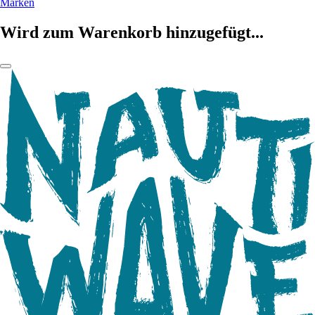
Marken
Wird zum Warenkorb hinzugefügt...