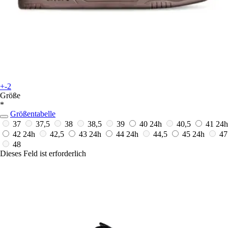
+-2
Größe
*
Größentabelle
37
37,5
38
38,5
39
40
24h
40,5
41
24h
42
24h
42,5
43
24h
44
24h
44,5
45
24h
47
48
Dieses Feld ist erforderlich