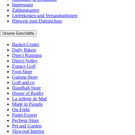
Impressum
Zahlungsarten
Lieferkosten und Versandoptionen
Hinweis zum Datenschutz
Unsere Geschäfte
Basket-Center
Daily Bikers
Direct Running
Direct-Volley
Espace Golf
Foot-Store
Galopp-Store
Golf and co
Handball-Store
House of Rugby
La sellerie de Maé
Made in Paradis
On-Fight
Padel-Expert
Pecheur-Store
Pet and Garden
Slowood Interior