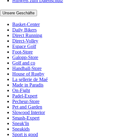
Hinweis zum Datenschutz
Unsere Geschäfte
Basket-Center
Daily Bikers
Direct Running
Direct-Volley
Espace Golf
Foot-Store
Galopp-Store
Golf and co
Handball-Store
House of Rugby
La sellerie de Maé
Made in Paradis
On-Fight
Padel-Expert
Pecheur-Store
Pet and Garden
Slowood Interior
Smash-Expert
Sneak'In
Sneakids
Sport is good