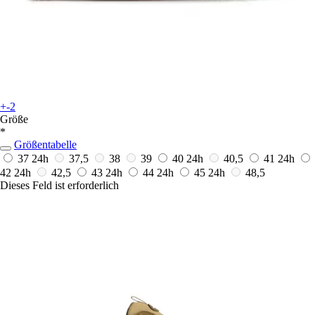
+-2
Größe
*
Größentabelle
37
24h
37,5
38
39
40
24h
40,5
41
24h
42
24h
42,5
43
24h
44
24h
45
24h
48,5
Dieses Feld ist erforderlich