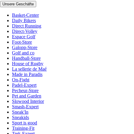
Unsere Geschäfte
Basket-Center
Daily Bikers
Direct Running
Direct-Volley
Espace Golf
Foot-Store
Galopp-Store
Golf and co
Handball-Store
House of Rugby
La sellerie de Maé
Made in Paradis
On-Fight
Padel-Expert
Pecheur-Store
Pet and Garden
Slowood Interior
Smash-Expert
Sneak'In
Sneakids
Sport is good
Training-Fit
Trek-Expert