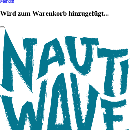
Marken
Wird zum Warenkorb hinzugefügt...