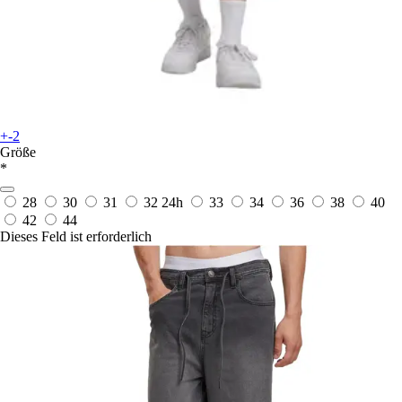
+-2
Größe
*
28
30
31
32
24h
33
34
36
38
40
42
44
Dieses Feld ist erforderlich