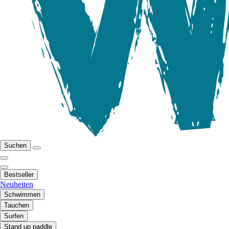
Suchen
Bestseller
Neuheiten
Schwimmen
Tauchen
Surfen
Stand up paddle