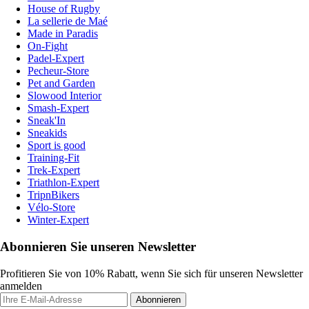
House of Rugby
La sellerie de Maé
Made in Paradis
On-Fight
Padel-Expert
Pecheur-Store
Pet and Garden
Slowood Interior
Smash-Expert
Sneak'In
Sneakids
Sport is good
Training-Fit
Trek-Expert
Triathlon-Expert
TripnBikers
Vélo-Store
Winter-Expert
Abonnieren Sie unseren Newsletter
Profitieren Sie von 10% Rabatt, wenn Sie sich für unseren Newsletter
anmelden
Abonnieren