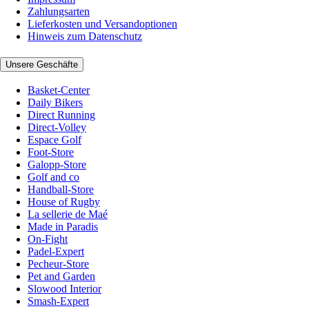
Zahlungsarten
Lieferkosten und Versandoptionen
Hinweis zum Datenschutz
Unsere Geschäfte
Basket-Center
Daily Bikers
Direct Running
Direct-Volley
Espace Golf
Foot-Store
Galopp-Store
Golf and co
Handball-Store
House of Rugby
La sellerie de Maé
Made in Paradis
On-Fight
Padel-Expert
Pecheur-Store
Pet and Garden
Slowood Interior
Smash-Expert