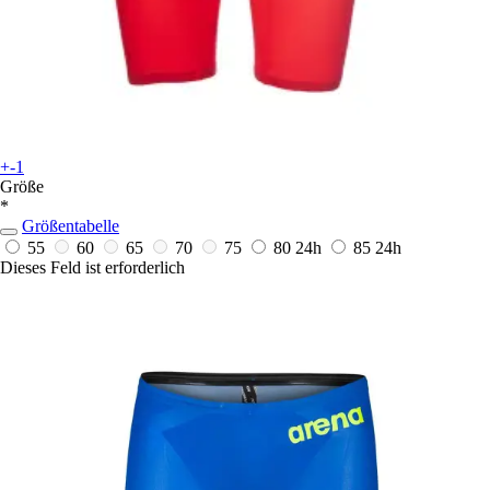
+-1
Größe
*
Größentabelle
55
60
65
70
75
80
24h
85
24h
Dieses Feld ist erforderlich