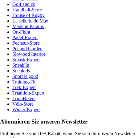
Golf and co
Handball-Store
House of Rugby
La sellerie de Maé
Made in Paradis
On-Fight
Padel-Expert
Pecheur-Store
Pet and Garden
Slowood Interior
Smash-Expert
Sneak'In
Sneakids
Sport is good
Training-Fit
Trek-Expert
Triathlon-Expert
TripnBikers
Vélo-Store
Winter-Expert
Abonnieren Sie unseren Newsletter
Profitieren Sie von 10% Rabatt, wenn Sie sich für unseren Newsletter