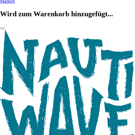
Marken
Wird zum Warenkorb hinzugefügt...