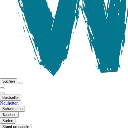
Suchen
Bestseller
Neuheiten
Schwimmen
Tauchen
Surfen
Stand up paddle