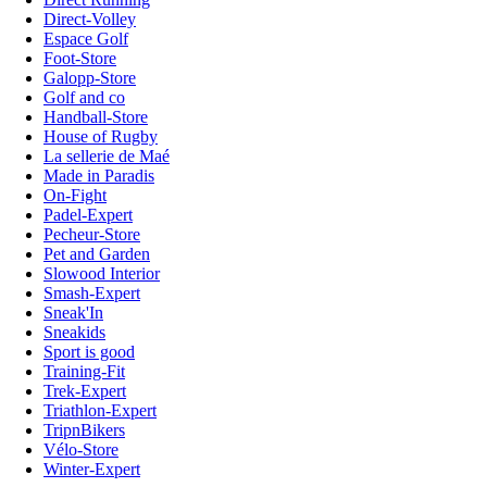
Direct-Volley
Espace Golf
Foot-Store
Galopp-Store
Golf and co
Handball-Store
House of Rugby
La sellerie de Maé
Made in Paradis
On-Fight
Padel-Expert
Pecheur-Store
Pet and Garden
Slowood Interior
Smash-Expert
Sneak'In
Sneakids
Sport is good
Training-Fit
Trek-Expert
Triathlon-Expert
TripnBikers
Vélo-Store
Winter-Expert