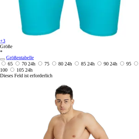
+3
Größe
*
Größentabelle
65
70
24h
75
80
24h
85
24h
90
24h
95
100
105
24h
Dieses Feld ist erforderlich