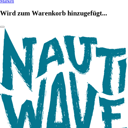
Marken
Wird zum Warenkorb hinzugefügt...