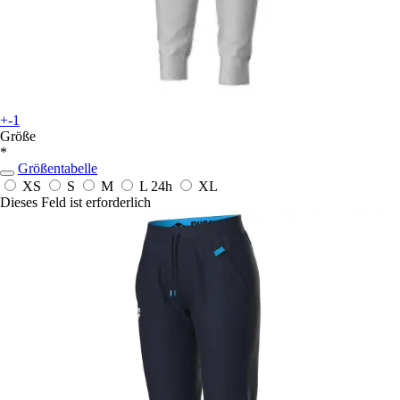
+-1
Größe
*
Größentabelle
XS
S
M
L
24h
XL
Dieses Feld ist erforderlich