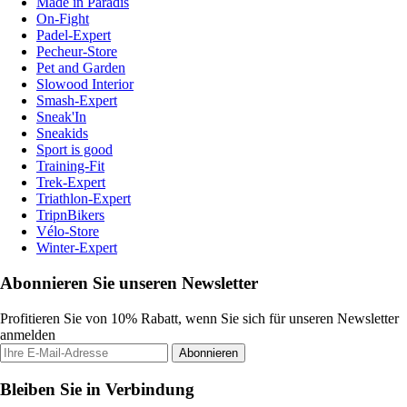
Made in Paradis
On-Fight
Padel-Expert
Pecheur-Store
Pet and Garden
Slowood Interior
Smash-Expert
Sneak'In
Sneakids
Sport is good
Training-Fit
Trek-Expert
Triathlon-Expert
TripnBikers
Vélo-Store
Winter-Expert
Abonnieren Sie unseren Newsletter
Profitieren Sie von 10% Rabatt, wenn Sie sich für unseren Newsletter
anmelden
Abonnieren
Bleiben Sie in Verbindung