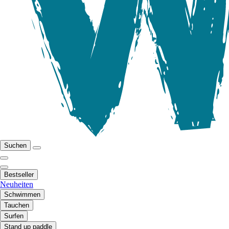
Suchen
Bestseller
Neuheiten
Schwimmen
Tauchen
Surfen
Stand up paddle