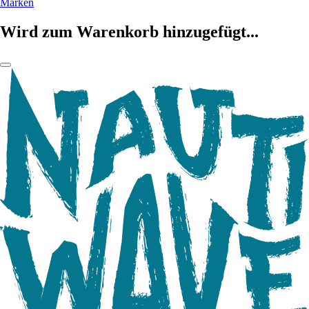
Marken
Wird zum Warenkorb hinzugefügt...