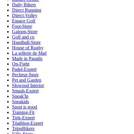
Daily Bikers
Direct Running
Direct-Volley
Espace Golf
Foot-Store
Galopp-Store
Golf and co
Handball-Store
House of Rugby
La sellerie de Maé
Made in Paradis
On-Fight
Padel-Expert
Pecheur-Store
Pet and Garden
Slowood Interior
Smash-Expert
Sneak'In
Sneakids
Sport is good
Training-Fit
Trek-Expert
Triathlon-Expert
TripnBikers
Vélo-Store