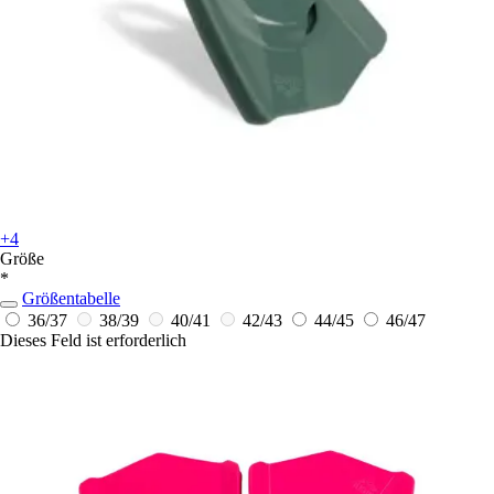
+4
Größe
*
Größentabelle
36/37
38/39
40/41
42/43
44/45
46/47
Dieses Feld ist erforderlich