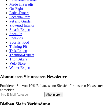
La sellerie de Maé
Made in Paradis
On-Fight
Padel-Expert
Pecheur-Store
Pet and Garden
Slowood Interior
Smash-Expert
Sneak'In
Sneakids
Sport is good
Training-Fit
Trek-Expert
Triathlon-Expert
TripnBikers
Vélo-Store
Winter-Expert
Abonnieren Sie unseren Newsletter
Profitieren Sie von 10% Rabatt, wenn Sie sich für unseren Newsletter
anmelden
Abonnieren
Bleiben Sie in Verbindung