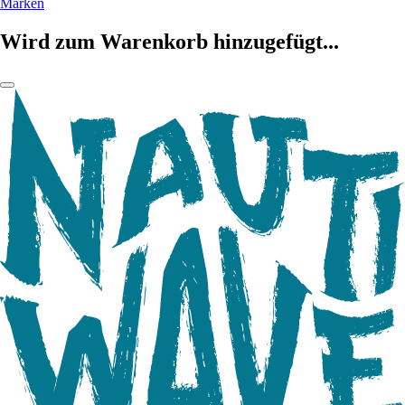
Marken
Wird zum Warenkorb hinzugefügt...