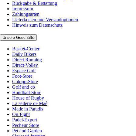
Rückgabe & Erstattung
Impressum
Zahlungsarten
Lieferkosten und Versandoptionen
Hinweis zum Datenschutz
Unsere Geschäfte
Basket-Center
Daily Bikers
Direct Running
Direct-Volley
Espace Golf
Foot-Store
Galopp-Store
Golf and co
Handball-Store
House of Rugby
La sellerie de Maé
Made in Paradis
On-Fight
Padel-Expert
Pecheur-Store
Pet and Garden