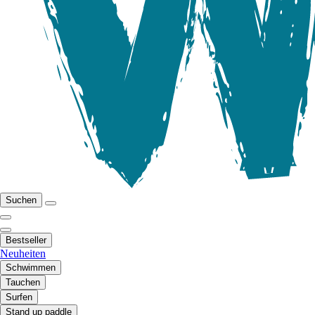
Suchen
Bestseller
Neuheiten
Schwimmen
Tauchen
Surfen
Stand up paddle