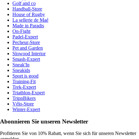
Golf and co
Handball-Store
House of Rugby
La sellerie de Maé
Made in Paradis
On-Fight
Padel-Expert
Pecheur-Store
Pet and Garden
Slowood Interior
Smash-Expert
Sneak'In
Sneakids
Sport is good
Training-Fit
Trek-Expert
Triathlon-Expert
TripnBikers
Vélo-Store
Winter-Expert
Abonnieren Sie unseren Newsletter
Profitieren Sie von 10% Rabatt, wenn Sie sich für unseren Newsletter
anmelden