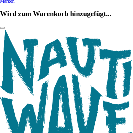
Marken
Wird zum Warenkorb hinzugefügt...