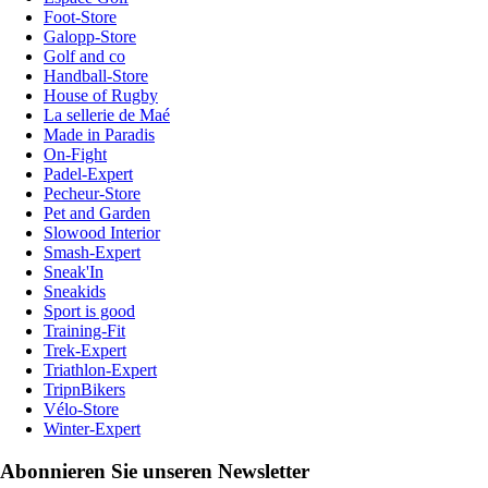
Foot-Store
Galopp-Store
Golf and co
Handball-Store
House of Rugby
La sellerie de Maé
Made in Paradis
On-Fight
Padel-Expert
Pecheur-Store
Pet and Garden
Slowood Interior
Smash-Expert
Sneak'In
Sneakids
Sport is good
Training-Fit
Trek-Expert
Triathlon-Expert
TripnBikers
Vélo-Store
Winter-Expert
Abonnieren Sie unseren Newsletter