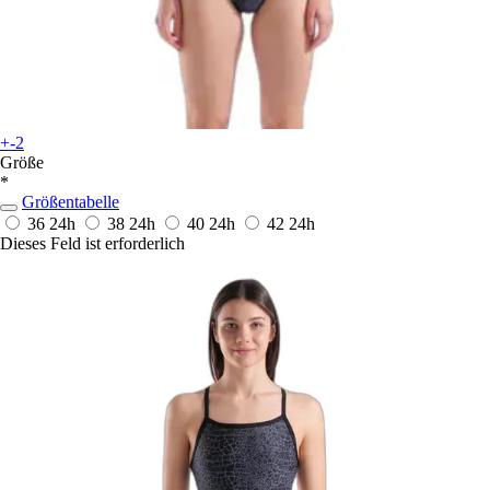
+-2
Größe
*
Größentabelle
36
24h
38
24h
40
24h
42
24h
Dieses Feld ist erforderlich