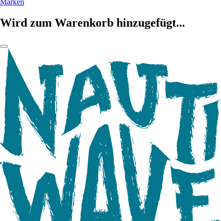
Marken
Wird zum Warenkorb hinzugefügt...