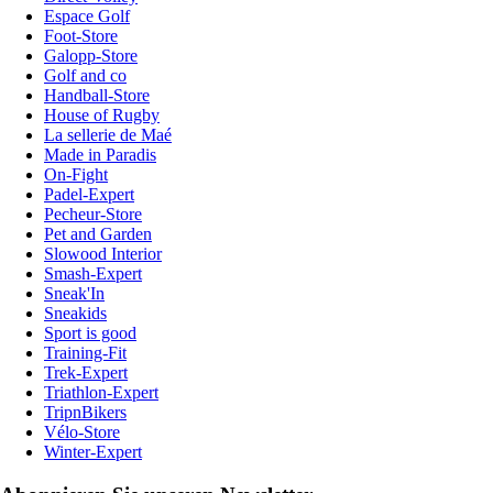
Espace Golf
Foot-Store
Galopp-Store
Golf and co
Handball-Store
House of Rugby
La sellerie de Maé
Made in Paradis
On-Fight
Padel-Expert
Pecheur-Store
Pet and Garden
Slowood Interior
Smash-Expert
Sneak'In
Sneakids
Sport is good
Training-Fit
Trek-Expert
Triathlon-Expert
TripnBikers
Vélo-Store
Winter-Expert