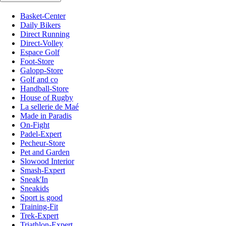
Basket-Center
Daily Bikers
Direct Running
Direct-Volley
Espace Golf
Foot-Store
Galopp-Store
Golf and co
Handball-Store
House of Rugby
La sellerie de Maé
Made in Paradis
On-Fight
Padel-Expert
Pecheur-Store
Pet and Garden
Slowood Interior
Smash-Expert
Sneak'In
Sneakids
Sport is good
Training-Fit
Trek-Expert
Triathlon-Expert