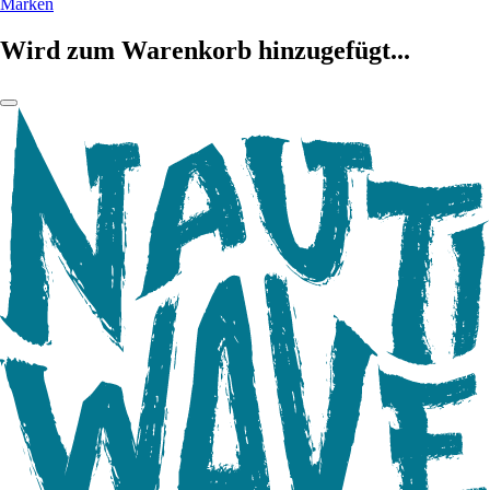
Marken
Wird zum Warenkorb hinzugefügt...