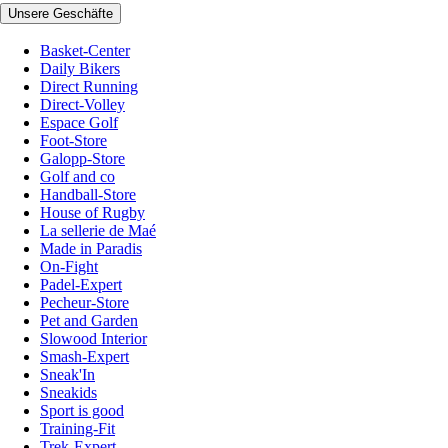
Unsere Geschäfte
Basket-Center
Daily Bikers
Direct Running
Direct-Volley
Espace Golf
Foot-Store
Galopp-Store
Golf and co
Handball-Store
House of Rugby
La sellerie de Maé
Made in Paradis
On-Fight
Padel-Expert
Pecheur-Store
Pet and Garden
Slowood Interior
Smash-Expert
Sneak'In
Sneakids
Sport is good
Training-Fit
Trek-Expert